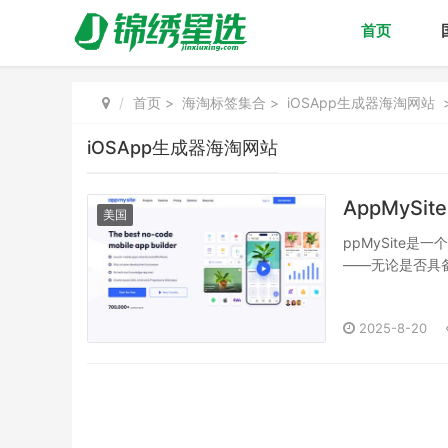
首页
首页
>
海淘标签集合
>
iOSApp生成器海淘网站
iOSApp生成器海淘网站
AppMySi
美国
ppMySite
——无论是否具
（pp）。该品
参与度、品牌形
2025-8-20
巨大的痛点。...