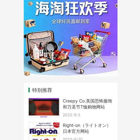
特别推荐
Creepy Co.美国恐怖服饰
和万圣节T恤购物网站
2023-8-5
Right-on（ライトオン）
日本官方网站
2023-8-20