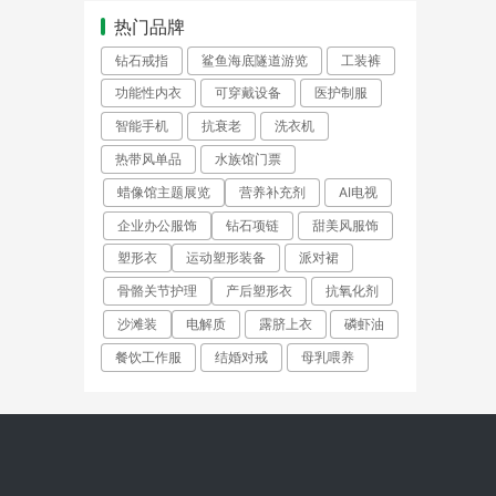
热门品牌
钻石戒指
鲨鱼海底隧道游览
工装裤
功能性内衣
可穿戴设备
医护制服
智能手机
抗衰老
洗衣机
热带风单品
水族馆门票
蜡像馆主题展览
营养补充剂
AI电视
企业办公服饰
钻石项链
甜美风服饰
塑形衣
运动塑形装备
派对裙
骨骼关节护理
产后塑形衣
抗氧化剂
沙滩装
电解质
露脐上衣
磷虾油
餐饮工作服
结婚对戒
母乳喂养