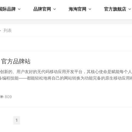
国际品牌
品牌官网
海淘官网
官方旗舰店
> 列表
te 官方品牌站
是一个创新的、用户友好的无代码移动应用开发平台，其核心使命是赋能每个人
备编程技能——都能轻松地将自己的网站转换为功能完备的原生移动应用
牌深刻洞察到在移动优先的时代，企业和个人拥有一个独立的pp对于提升
象和商业转化至关重要，但传统应用开发却面临着技术门槛高、周期长、
809
1