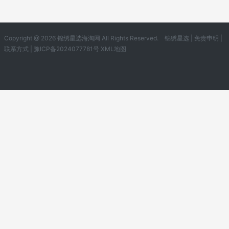
Copyright @ 2026 锦绣星选海淘网 All Rights Reserved.
锦绣星选
|
免责申明
|
联系方式
|
豫ICP备2024077781号
XML地图