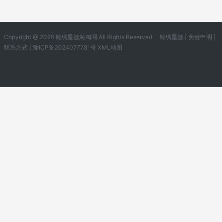
Copyright @ 2026 锦绣星选海淘网 All Rights Reserved.
锦绣星选
|
免责申明
|
联系方式
|
豫ICP备2024077781号
XML地图