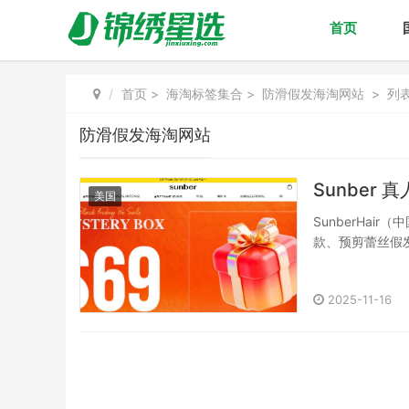
首页
首页
>
海淘标签集合
>
防滑假发海淘网站
> 列
防滑假发海淘网站
Sunber
美国
SunberHai
款、预剪蕾丝假发
2025-11-16