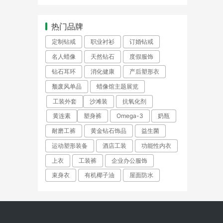
热门品牌
定制钻戒
职业衬衫
订婚钻戒
名人蜡像
天然钻石
度假服饰​
钻石耳环
消化健康
产后塑形衣
颓废风单品
蜡像馆主题展览
工装外套
沙滩装
抗氧化剂
黄连素
塑身裤
Omega-3
奶瓶
耐磨工裤
黄金钻石饰品
益生菌
运动塑形装备
酒店工装
功能性内衣
上衣
工装裤
企业办公服饰
束身衣
有机椰子油
屋面防水