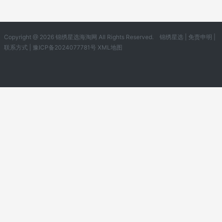
Copyright @ 2026 锦绣星选海淘网 All Rights Reserved.
锦绣星选
|
免责申明
|
联系方式
|
豫ICP备2024077781号
XML地图