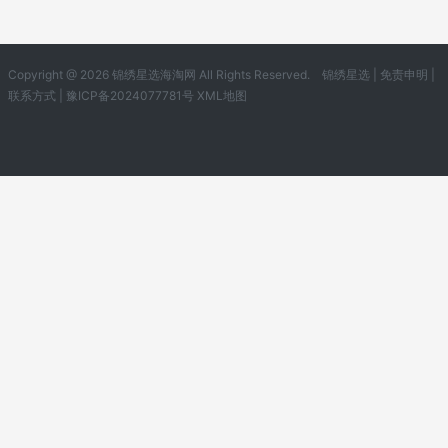
Copyright @ 2026 锦绣星选海淘网 All Rights Reserved.
锦绣星选
|
免责申明
|
联系方式
|
豫ICP备2024077781号
XML地图