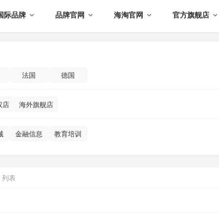
国际品牌
品牌官网
海淘官网
官方旗舰店
法国
德国
权店
海外旗舰店
械
金融信息
教育培训
 列表