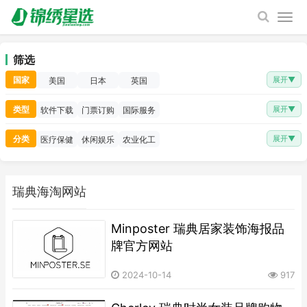
筛选
国家
展开
▼
美国
日本
英国
类型
展开
▼
软件下载
门票订购
国际服务
分类
展开
▼
医疗保健
休闲娱乐
农业化工
瑞典海淘网站
​Minposter 瑞典居家装饰海报品
牌官方网站
2024-10-14
917