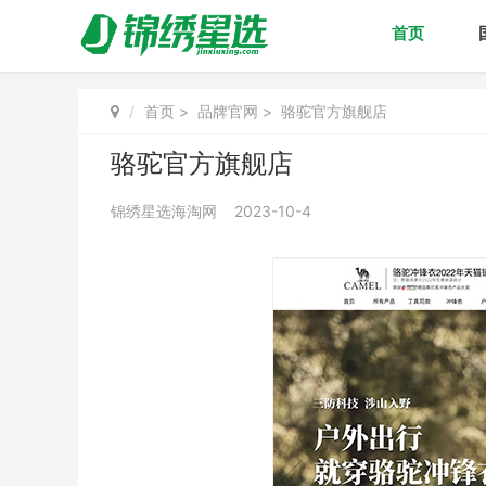
首页
首页
>
品牌官网
> 骆驼官方旗舰店
骆驼官方旗舰店
锦绣星选海淘网
2023-10-4