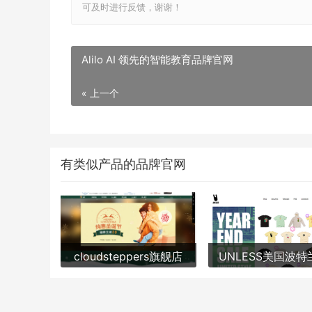
可及时进行反馈，谢谢！
Alilo AI 领先的智能教育品牌官网
« 上一个
有类似产品的品牌官网
cloudsteppers旗舰店