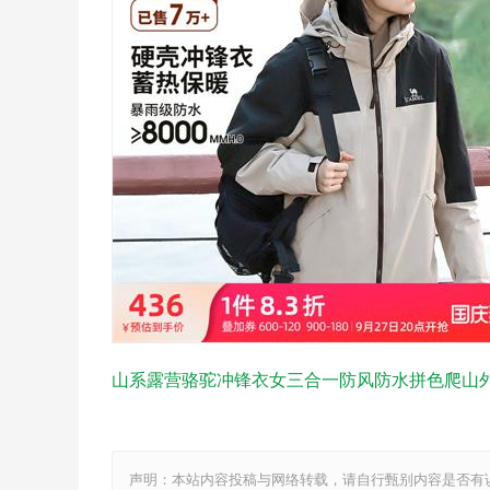
山系露营骆驼冲锋衣女三合一防风防水拼色爬山
声明：本站内容投稿与网络转载，请自行甄别内容是否有