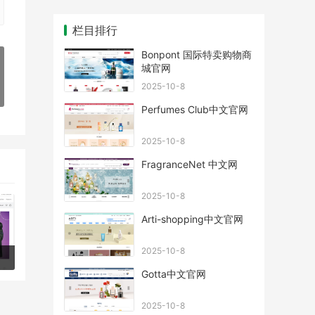
栏目排行
Bonpont 国际特卖购物商
城官网
2025-10-8
Perfumes Club中文官网
2025-10-8
FragranceNet 中文网
2025-10-8
Arti-shopping中文官网
2025-10-8
Gotta中文官网
2025-10-8