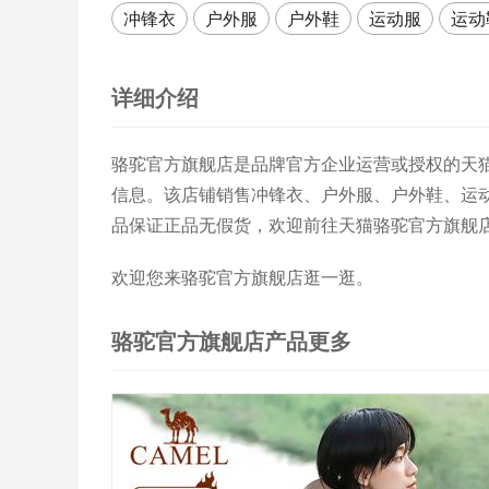
冲锋衣
户外服
户外鞋
运动服
运动
详细介绍
骆驼官方旗舰店是品牌官方企业运营或授权的天
信息。该店铺销售冲锋衣、户外服、户外鞋、运
品保证正品无假货，欢迎前往天猫骆驼官方旗舰
欢迎您来骆驼官方旗舰店逛一逛。
骆驼官方旗舰店产品
更多