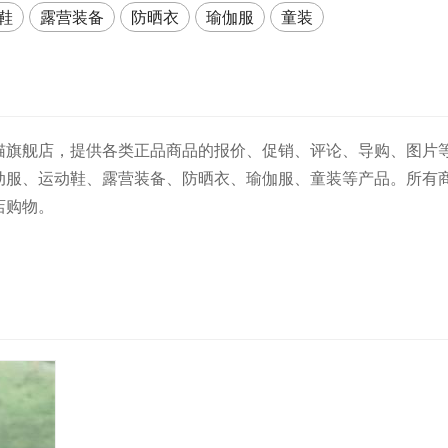
鞋
露营装备
防晒衣
瑜伽服
童装
猫旗舰店，提供各类正品商品的报价、促销、评论、导购、图片
动服、运动鞋、露营装备、防晒衣、瑜伽服、童装等产品。所有
店购物。