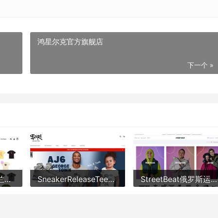
鸿星尔克官方旗舰店
下一个 »
UNLESS美国波特兰植物服装购物网站
SneakerReleaseTees美国运动鞋运动服饰海淘官方网站
StreetBeat俄罗斯运动鞋与服饰海淘官方网站